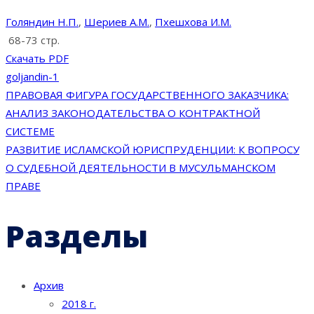
Голяндин Н.П.
,
Шериев А.М.
,
Пхешхова И.М.
68-73 стр.
Скачать PDF
goljandin-1
Навигация
ПРАВОВАЯ ФИГУРА ГОСУДАРСТВЕННОГО ЗАКАЗЧИКА:
АНАЛИЗ ЗАКОНОДАТЕЛЬСТВА О КОНТРАКТНОЙ
по
СИСТЕМЕ
РАЗВИТИЕ ИСЛАМСКОЙ ЮРИСПРУДЕНЦИИ: К ВОПРОСУ
записям
О СУДЕБНОЙ ДЕЯТЕЛЬНОСТИ В МУСУЛЬМАНСКОМ
ПРАВЕ
Разделы
Архив
2018 г.