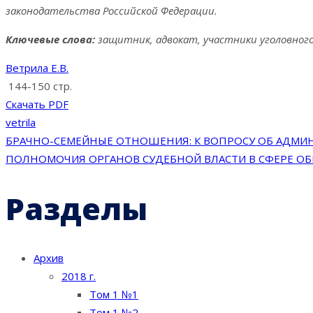
законодательства Российской Федерации.
Ключевые слова:
защитник, адвокат, участники уголовного
Ветрила Е.В.
144-150 стр.
Скачать PDF
vetrila
Навигация
БРАЧНО-СЕМЕЙНЫЕ ОТНОШЕНИЯ: К ВОПРОСУ ОБ АДМИ
ПОЛНОМОЧИЯ ОРГАНОВ СУДЕБНОЙ ВЛАСТИ В СФЕРЕ ОБ
по
Разделы
записям
Архив
2018 г.
Том 1 №1
Том 1 №2