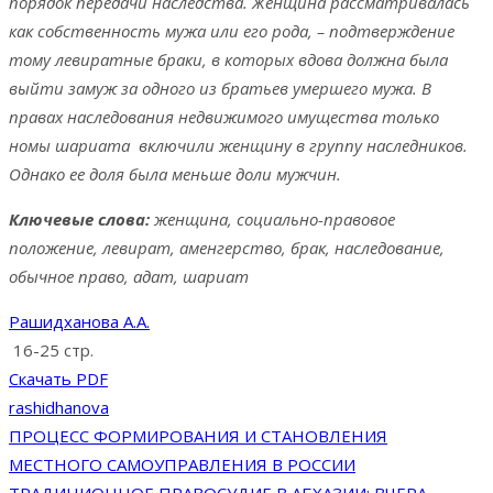
порядок передачи наследства. Женщина рассматривалась
как собственность мужа или его рода, – подтверждение
тому левиратные браки, в которых вдова должна была
выйти замуж за одного из братьев умершего мужа. В
правах наследования недвижимого имущества только
номы шариата включили женщину в группу наследников.
Однако ее доля была меньше доли мужчин.
Ключевые слова:
женщина, социально-правовое
положение, левират, аменгерство, брак, наследование,
обычное право, адат, шариат
Рашидханова А.А.
16-25 стр.
Скачать PDF
rashidhanova
Навигация
ПРОЦЕСС ФОРМИРОВАНИЯ И СТАНОВЛЕНИЯ
МЕСТНОГО САМОУПРАВЛЕНИЯ В РОССИИ